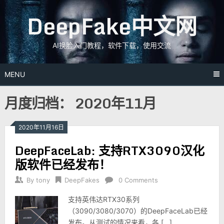
Skip
DeepFake中文网
to
content
AI换脸入门教程，软件下载，使用交流
MENU
月度归档：
2020年11月
2020年11月16日
DeepFaceLab: 支持RTX3090汉化
版软件已经发布！
By
tony
DeepFakes
0 Comments
支持英伟达RTX30系列
（3090/3080/3070）的DeepFaceLab已经
发布。从测试的情况来看，各 […]