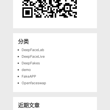
分类
DeepFaceLab
DeepFaceLive
DeepFakes
demo
FakeAPP
Openfaceswap
近期文章