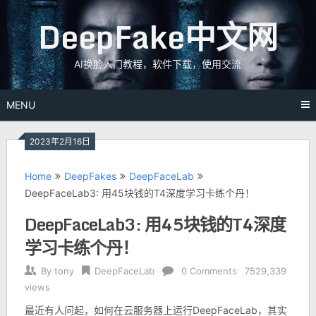
Skip
DeepFake中文网
to
content
AI换脸入门教程，软件下载，使用交流
MENU
2023年2月16日
Home
DeepFakes
DeepFaceLab
DeepFaceLab3: 用45块钱的T4深度学习卡练个丹！
DeepFaceLab3: 用45块钱的T4深度
学习卡练个丹！
By
tony
DeepFaceLab
0 Comments
7529,339
views
最近有人问起，如何在云服务器上运行DeepFaceLab，其实