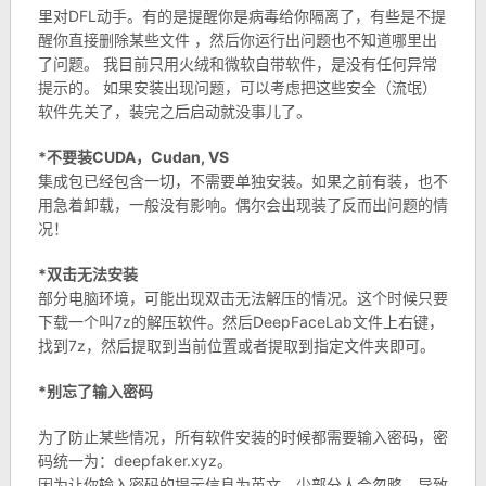
里对DFL动手。有的是提醒你是病毒给你隔离了，有些是不提
醒你直接删除某些文件 ，然后你运行出问题也不知道哪里出
了问题。 我目前只用火绒和微软自带软件，是没有任何异常
提示的。 如果安装出现问题，可以考虑把这些安全（流氓）
软件先关了，装完之后启动就没事儿了。
*不要装CUDA，Cudan, VS
集成包已经包含一切，不需要单独安装。如果之前有装，也不
用急着卸载，一般没有影响。偶尔会出现装了反而出问题的情
况！
*双击无法安装
部分电脑环境，可能出现双击无法解压的情况。这个时候只要
下载一个叫7z的解压软件。然后DeepFaceLab文件上右键，
找到7z，然后提取到当前位置或者提取到指定文件夹即可。
*别忘了输入密码
为了防止某些情况，所有软件安装的时候都需要输入密码，密
码统一为：deepfaker.xyz。
因为让你输入密码的提示信息为英文，少部分人会忽略，导致