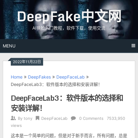
Skip
DeepFake中文网
to
content
AI换脸入门教程，软件下载，使用交流
MENU
2022年11月22日
Home
DeepFakes
DeepFaceLab
DeepFaceLab3：软件版本的选择和安装详解！
DeepFaceLab3：软件版本的选择和
安装详解！
By
tony
DeepFaceLab
0 Comments
7533,950
views
这本是一个简单的问题，但是对于新手而言，所有问题，总是