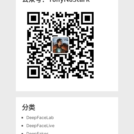
分类
DeepFaceLab
DeepFaceLive
DeepFakes