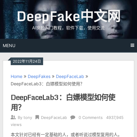
Skip
DeepFake中文网
to
content
AI换脸入门教程，软件下载，使用交流
MENU
2022年11月24日
Home
DeepFakes
DeepFaceLab
DeepFaceLab3：白嫖模型如何使用？
DeepFaceLab3：白嫖模型如何使
用？
By
tony
DeepFaceLab
0 Comments
4937,945
views
本文针对已经有一定基础的人，或者听说过模型复用的人。