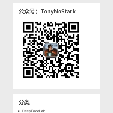
公众号：TonyNoStark
分类
DeepFaceLab