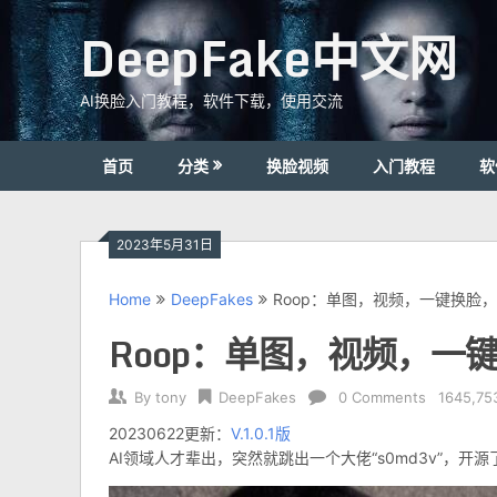
Skip
DeepFake中文网
to
content
AI换脸入门教程，软件下载，使用交流
首页
分类
换脸视频
入门教程
软
2023年5月31日
Home
DeepFakes
Roop：单图，视频，一键换脸，
Roop：单图，视频，一键
By
tony
DeepFakes
0 Comments
1645,75
20230622更新：
V.1.0.1版
AI领域人才辈出，突然就跳出一个大佬“s0md3v”，