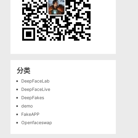
分类
DeepFaceLab
DeepFaceLive
DeepFakes
demo
FakeAPP
Openfaceswap