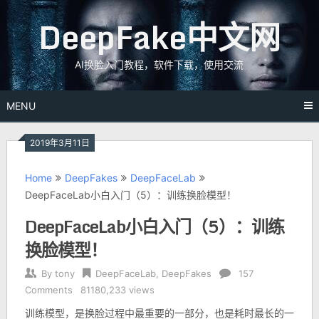
Skip
DeepFake中文网
to
content
AI换脸入门教程，软件下载，使用交流
MENU
2019年3月11日
Home
DeepFakes
DeepFaceLab
DeepFaceLab小白入门（5）：训练换脸模型！
DeepFaceLab小白入门（5）：训练
换脸模型！
By
tony
DeepFaceLab
,
DeepFakes
157
Comments
81180,233 views
训练模型，是换脸过程中最重要的一部分，也是耗时最长的一