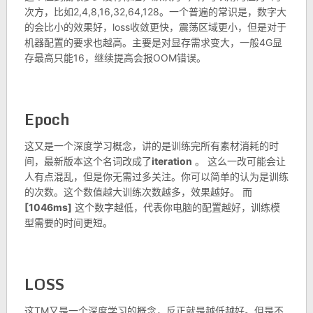
次方，比如2,4,8,16,32,64,128。一个普遍的常识是，数字大
的会比小的效果好，loss收敛更快，震荡区域更小，但是对于
机器配置的要求也越高。主要是对显存需求变大，一般4G显
存最高只能16，继续提高会报OOM错误。
Epoch
这又是一个深度学习概念，讲的是训练完所有素材消耗的时
间，最新版本这个名词改成了
iteration
。 这么一改可能会让
人有点混乱，但是你无需过多关注。你可以简单的认为是训练
的次数。这个数值越大训练次数越多，效果越好。 而
[1046ms]
这个数字越低，代表你电脑的配置越好，训练模
型需要的时间更短。
LOSS
这TM又是一个深度学习的概念，反正就是越低越好。但是不