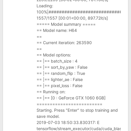
Loading:
100%|###############################
1557/1557 [00:01<00:00, 897.72it/s]
===== Model summary =====
== Model name: H64
==
== Current iteration: 263590
==
== Model options:
== |== batch_size : 4
== |== sort_by_yaw : False
== |== random_flip : True
== |== lighter_ae : False
== |== pixel_loss : False
== Running on:
== |== [0 : GeForce GTX 1060 6GB]
=========================
Starting. Press "Enter" to stop training and
save model.
2019-07-03 18:50:33.830317: E
tensorflow/stream_executor/cuda/cuda_blas.cc: