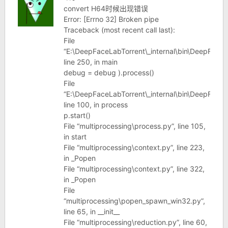
convert H64时候出现错误
Error: [Errno 32] Broken pipe
Traceback (most recent call last):
File
“E:\DeepFaceLabTorrent\_internal\bin\DeepFaceL
line 250, in main
debug = debug ).process()
File
“E:\DeepFaceLabTorrent\_internal\bin\DeepFaceL
line 100, in process
p.start()
File “multiprocessing\process.py”, line 105,
in start
File “multiprocessing\context.py”, line 223,
in _Popen
File “multiprocessing\context.py”, line 322,
in _Popen
File
“multiprocessing\popen_spawn_win32.py”,
line 65, in __init__
File “multiprocessing\reduction.py”, line 60,