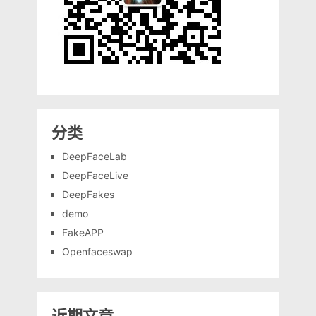
分类
DeepFaceLab
DeepFaceLive
DeepFakes
demo
FakeAPP
Openfaceswap
近期文章