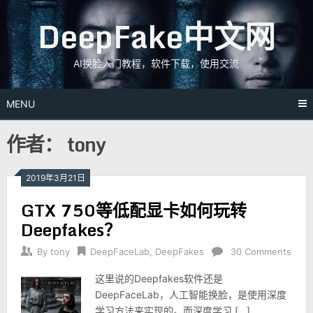
Skip
DeepFake中文网
to
content
AI换脸入门教程，软件下载，使用交流
MENU
作者：
tony
2019年3月21日
GTX 750等低配显卡如何玩转
Deepfakes？
By
tony
DeepFaceLab
,
DeepFakes
30 Comments
这里说的Deepfakes软件还是
DeepFaceLab，人工智能换脸，是使用深度
学习方法来实现的。而深度学习 […]