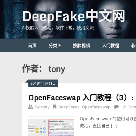
Skip
DeepFake中文网
to
content
AI换脸入门教程，软件下载，使用交流
首页
分类
换脸视频
入门教程
软
作者：
tony
2019年4月11日
OpenFaceswap 入门教程（3
By
tony
DeepFakes
,
Openfaceswap
16 Co
OpenFaceswap 的
教程，直接自己 […]