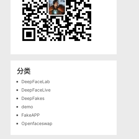
分类
DeepFaceLab
DeepFaceLive
DeepFakes
demo
FakeAPP
Openfaceswap