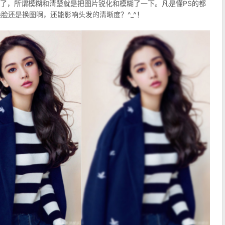
了，所谓模糊和清楚就是把图片锐化和模糊了一下。凡是懂PS的都
脸还是换图啊，还能影响头发的清晰度？^_^！