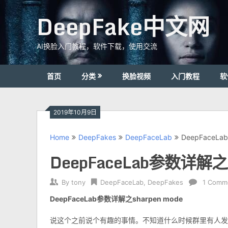
Skip
DeepFake中文网
to
content
AI换脸入门教程，软件下载，使用交流
首页
分类
换脸视频
入门教程
软
2019年10月9日
Home
DeepFakes
DeepFaceLab
DeepFaceLa
DeepFaceLab参数详解之s
By
tony
DeepFaceLab
,
DeepFakes
1 Comm
DeepFaceLab参数详解之sharpen mode
说这个之前说个有趣的事情。不知道什么时候群里有人发