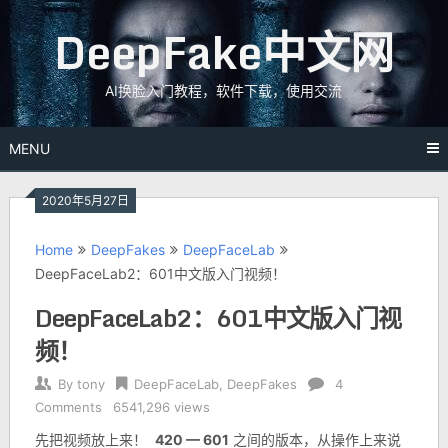
Skip
DeepFake中文网
to
content
AI换脸入门教程，软件下载，使用交流
MENU
2020年5月27日
Home
DeepFakes
DeepFaceLab
DeepFaceLab2：601中文版入门视频！
DeepFaceLab2：601中文版入门视
频！
By
tony
DeepFaceLab
,
DeepFakes
4
Comments
6541,296 views
先把视频放上来！
420 — 601
之间的版本，从操作上来说