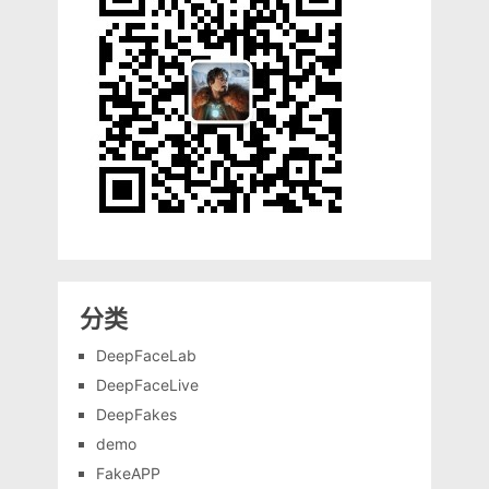
分类
DeepFaceLab
DeepFaceLive
DeepFakes
demo
FakeAPP