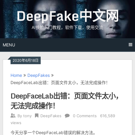
Skip
DeepFake中文网
to
content
AI换脸入门教程，软件下载，使用交流
MENU
2020年6月18日
Home
DeepFakes
DeepFaceLab出错：页面文件太小，无法完成操作！
DeepFaceLab出错：页面文件太小，
无法完成操作！
By
tony
DeepFakes
0 Comments
616,589
views
今天分享一个DeepFaceLab错误的解决方法。